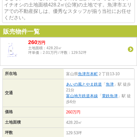
イチオシの土地面積428.2㎡(公簿)の土地です。魚津市エリ
アでの不動産探しは、優秀なスタッフが揃う当社にお任せ
ください。
販売物件一覧
260
万
円
土地面積：428.20㎡
坪単価：2.01万円 / 坪数：129.52坪
所在地
富山県
魚津市
本町
２丁目13-10
あいの風とやま鉄道
「
魚津
」駅 徒歩
21分
交通
富山地方鉄道本線
「
電鉄魚津
」駅 徒
歩6分
価格
260万円
土地面積
428.20㎡
坪数
129.53坪