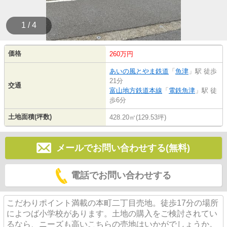
1 / 4
価格
260万円
あいの風とやま鉄道
「
魚津
」駅 徒歩
21分
交通
富山地方鉄道本線
「
電鉄魚津
」駅 徒
歩6分
土地面積(坪数)
428.20㎡(129.53坪)
メールでお問い合わせする(無料)
電話でお問い合わせする
こだわりポイント満載の本町二丁目売地。徒歩17分の場所
によつば小学校があります。土地の購入をご検討されてい
るなら、ニーズも高いこちらの売地はいかがでしょうか。