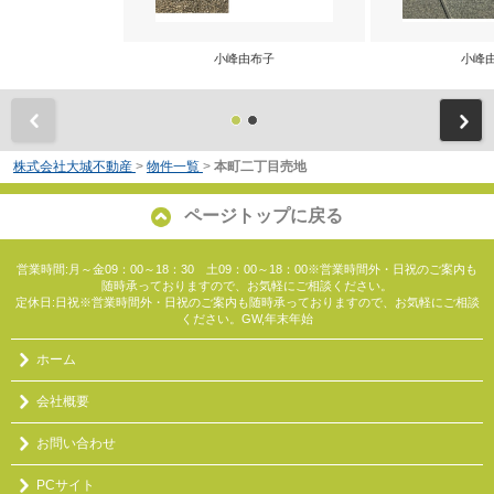
小峰由布子
小峰
前
株式会社大城不動産
>
物件一覧
>
本町二丁目売地
ページトップに戻る
営業時間:月～金09：00～18：30 土09：00～18：00※営業時間外・日祝のご案内も
随時承っておりますので、お気軽にご相談ください。
定休日:日祝※営業時間外・日祝のご案内も随時承っておりますので、お気軽にご相談
ください。GW,年末年始
ホーム
会社概要
お問い合わせ
PCサイト