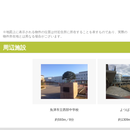
※地図上に表示される物件の位置は付近住所に所在することを表すものであり、実際の
物件所在地とは異なる場合がございます。
周辺施設
魚津市立西部中学校
よつば
約593m／8分
約1309