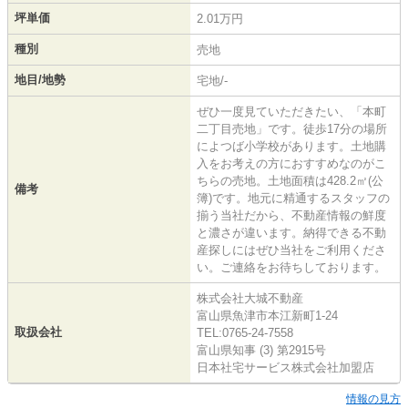
坪単価
2.01万円
種別
売地
地目/地勢
宅地/-
ぜひ一度見ていただきたい、「本町
二丁目売地」です。徒歩17分の場所
によつば小学校があります。土地購
入をお考えの方におすすめなのがこ
ちらの売地。土地面積は428.2㎡(公
備考
簿)です。地元に精通するスタッフの
揃う当社だから、不動産情報の鮮度
と濃さが違います。納得できる不動
産探しにはぜひ当社をご利用くださ
い。ご連絡をお待ちしております。
株式会社大城不動産
富山県魚津市本江新町1-24
取扱会社
TEL:0765-24-7558
富山県知事 (3) 第2915号
日本社宅サービス株式会社加盟店
情報の見方