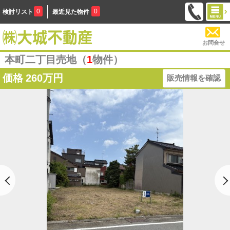
0
0
検討リスト
最近見た物件
お問合せ
本町二丁目売地（
1
物件）
価格
260万円
販売情報を確認