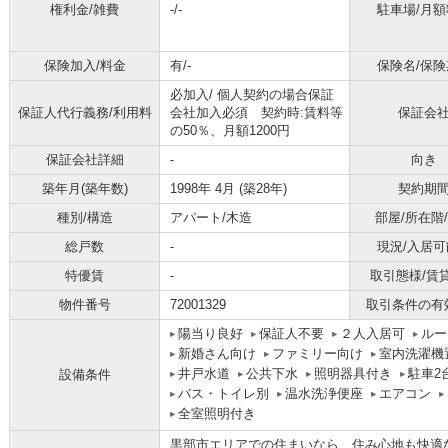
権利金/雑費
-/-
駐車場/月額
保険加入/料金
有/-
保険名/保険
必加入/
個人契約の場合保証
保証人代行義務/利用料
会社加入必須 契約時:賃料等
保証会
の50％、月額1200円
保証会社詳細
-
向き
築年月(築年数)
1998年 4月 (築28年)
契約期
種別/構造
アパート/木造
部屋/所在階
総戸数
-
現況/入居可
特優賃
-
取引態様/賃
物件番号
72001329
取引条件の有
陽当り良好
保証人不要
２人入居可
ルー
新婚さん向け
ファミリー向け
室内洗濯機
井戸水道
公共下水
照明器具付き
駐車2
設備条件
バス・トイレ別
温水洗浄便座
エアコン
全室照明付き
黒部市エリアでの住まいなら、住み心地も快適