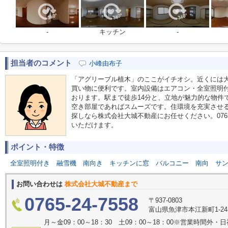
-
キッチン
-
担当者のコメント
小峰由布子
「アグリーブル植木」のここがイチオシ。近くには大
買い物に便利です。室内設備はエアコン・全室照明
おります。駅まで徒歩14分と、立地が魅力的な物件
空き部屋であればスムーズです。住環境を充実させ
探しなら株式会社大城不動産にお任せください。0765-24-755
いただけます。
ポイント・特徴
全室照明付き
融雪機
南向き
キッチンに窓
バルコニー
南向
サ
お問い合わせは
株式会社大城不動産まで
0765-24-7558
〒937-0803
富山県魚津市本江新町1-2
月～金09：00～18：30 土09：00～18：00※営業時間