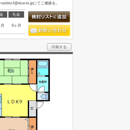
ro-f@nice-tv.jpにてご連絡を。
金
礼金
ヶ月
0ヶ月
印刷する