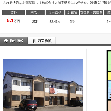
ふれる快適なお部屋探しは株式会社大城不動産にお任せを。0765-24-7558かoshi
賃料
間取り
専有面積
所在階
管理費・共益費
敷
5.1
万円
2DK
52.41㎡
2階
-
2