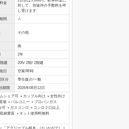
2台目は3,000円。駐車料金に
料金
対して、別途仲介手数料を申
し受けます
期間
-/-
社
その他
南
間
2年
/階建
205/ 2階/ 2階建
能日
空家/即時
貸区分
専任媒介/一般
効期限
2026年08月12日
ムシェア可
カップル向け
女性向け
置場
バルコニー
プロパンガス
台可
ガスコンロ
コンロ２口以上
収納豊富
ネット使用料無料
な「アグリーブル植木」はいかがでしょ