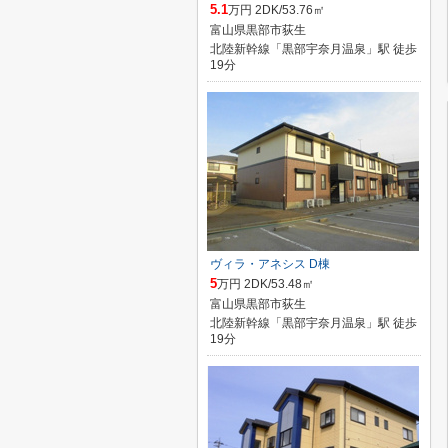
5.1
万円 2DK/53.76㎡
富山県黒部市荻生
北陸新幹線「黒部宇奈月温泉」駅 徒歩
19分
ヴィラ・アネシス D棟
5
万円 2DK/53.48㎡
富山県黒部市荻生
北陸新幹線「黒部宇奈月温泉」駅 徒歩
19分