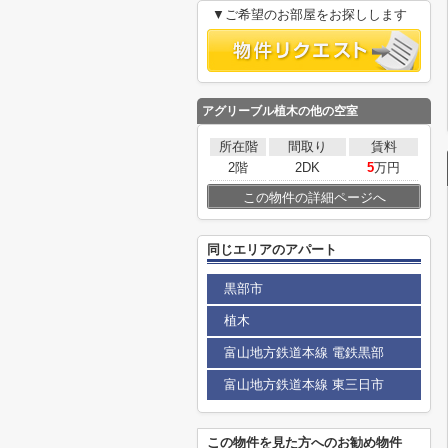
▼ご希望のお部屋をお探しします
アグリーブル植木
の他の空室
所在階
間取り
賃料
2階
2DK
5
万円
この物件の詳細ページへ
同じエリアのアパート
黒部市
植木
富山地方鉄道本線 電鉄黒部
富山地方鉄道本線 東三日市
この物件を見た方へのお勧め物件