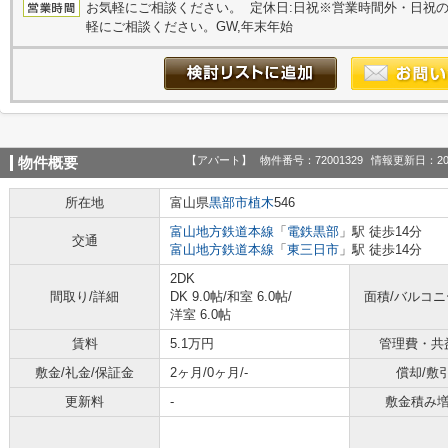
お気軽にご相談ください。 定休日:日祝※営業時間外・日祝
軽にご相談ください。GW,年末年始
【アパート】
物件番号：72001329
情報更新日：20
物件概要
所在地
富山県
黒部市
植木
546
富山地方鉄道本線
「
電鉄黒部
」駅 徒歩14分
交通
富山地方鉄道本線
「
東三日市
」駅 徒歩14分
2DK
間取り/詳細
DK 9.0帖
/
和室 6.0帖
/
面積/バルコ
洋室 6.0帖
賃料
5.1万円
管理費・共
敷金/礼金/保証金
2ヶ月/0ヶ月/-
償却/敷
更新料
-
敷金積み