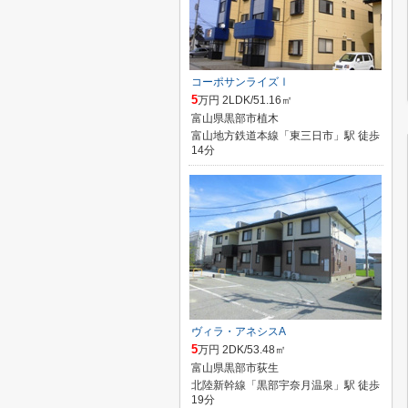
コーポサンライズⅠ
5
万円 2LDK/51.16㎡
富山県黒部市植木
富山地方鉄道本線「東三日市」駅 徒歩
14分
ヴィラ・アネシスA
5
万円 2DK/53.48㎡
富山県黒部市荻生
北陸新幹線「黒部宇奈月温泉」駅 徒歩
19分