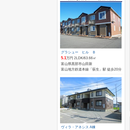
グラシュー ヒル Ｂ
5.1
万円 2LDK/63.66㎡
富山県黒部市山田新
富山地方鉄道本線「荻生」駅 徒歩20分
ヴィラ・アネシス A棟