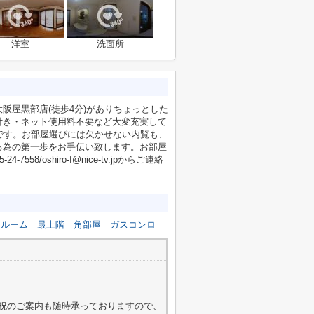
洋室
洗面所
阪屋黒部店(徒歩4分)がありちょっとした
付き・ネット使用料不要など大変充実して
です。お部屋選びには欠かせない内覧も、
る為の第一歩をお手伝い致します。お部屋
8/oshiro-f@nice-tv.jpからご連絡
ンルーム
最上階
角部屋
ガスコンロ
4
外・日祝のご案内も随時承っておりますので、