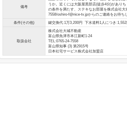
うか。近くには大阪屋黒部店(徒歩4分)があり
備考
の条件を満たす、ステキなお部屋を株式会社大城不
7558/oshiro-f@nice-tv.jpからのご連絡を
条件(その他)
鍵交換代:1万3,200円 下水道料1人につき:1,5
株式会社大城不動産
富山県魚津市本江新町1-24
取扱会社
TEL:0765-24-7558
富山県知事 (3) 第2915号
日本社宅サービス株式会社加盟店