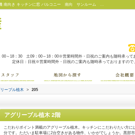
アグリーブル植木205｜全室照明付き 融雪機 南向き キッチンに窓 バルコニー 南向 サンルーム 最上階 角部屋 ガスコンロ｜魚津市・黒部市の不動産は株式会社大城不動産にお任せ！
：00～18：30 土09：00～18：00※営業時間外・日祝のご案内も随時承
定休日：日祝※営業時間外・日祝のご案内も随時承っておりますので、
グリーブル植木
>
205
アグリーブル植木 2階
こだわりポイント満載のアグリーブル植木。キッチンにこだわりたい方には
分です。ただいま駐車場に2台空きがある物件、いかがでしょうか。黒部