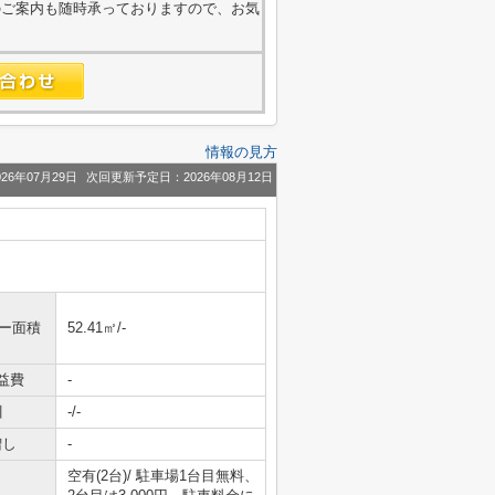
のご案内も随時承っておりますので、お気
情報の見方
26年07月29日
次回更新予定日：2026年08月12日
ニー面積
52.41㎡/-
益費
-
引
-/-
増し
-
空有(2台)/ 駐車場1台目無料、