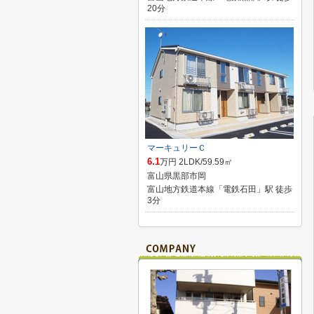
20分
マーキュリーＣ
6.1
万円 2LDK/59.59㎡
富山県黒部市岡
富山地方鉄道本線「電鉄石田」駅 徒歩
3分