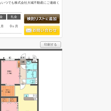
8からいつでも株式会社大城不動産にご連絡く
金
礼金
ヶ月
0ヶ月
印刷する