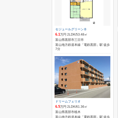
セジュールグリーンＢ
6.1
万円 2LDK/53.48㎡
富山県黒部市三日市
富山地方鉄道本線「電鉄黒部」駅 徒歩
7分
ドリームフェリオ
6.5
万円 2LDK/61.36㎡
富山県黒部市植木
富山地方鉄道本線「電鉄黒部」駅 徒歩