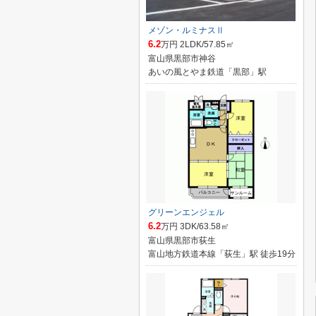
メゾン・ルミナスⅡ
6.2
万円 2LDK/57.85㎡
富山県黒部市神谷
あいの風とやま鉄道「黒部」駅
グリーンエンジェル
6.2
万円 3DK/63.58㎡
富山県黒部市荻生
富山地方鉄道本線「荻生」駅 徒歩19分