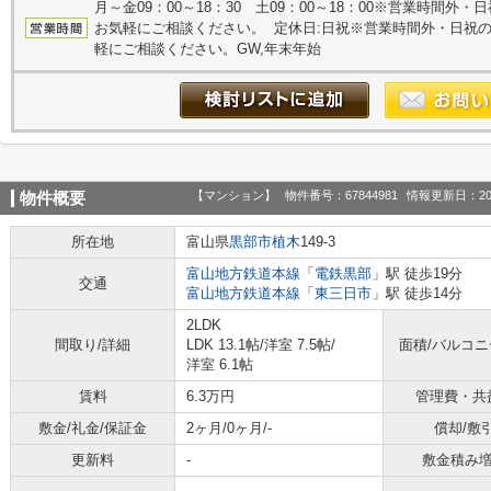
月～金09：00～18：30 土09：00～18：00※営業時間
お気軽にご相談ください。 定休日:日祝※営業時間外・日祝
軽にご相談ください。GW,年末年始
【マンション】
物件番号：67844981
情報更新日：20
物件概要
所在地
富山県
黒部市
植木
149-3
富山地方鉄道本線
「
電鉄黒部
」駅 徒歩19分
交通
富山地方鉄道本線
「
東三日市
」駅 徒歩14分
2LDK
間取り/詳細
LDK 13.1帖
/
洋室 7.5帖
/
面積/バルコ
洋室 6.1帖
賃料
6.3万円
管理費・共
敷金/礼金/保証金
2ヶ月/0ヶ月/-
償却/敷
更新料
-
敷金積み