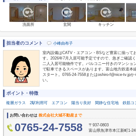
洗面所
玄関
キッチン
担当者のコメント
小峰由布子
室内設備はCATV・エアコン・BSなど豊富に揃っ
す。2026年7月入居可能予定ですので、急ぎご確認
二人入居可能物件です。バルコニー付きのマンショ
で駐車できるスペースがあります。富山地方鉄道本
スタート。0765-24-7558またはoshiro-f@nice
い。
ポイント・特徴
複層ガラス
2駅利用可
エアコン
陽当り良好
閑静な住宅地
鉄筋コ
お問い合わせは
株式会社大城不動産まで
0765-24-7558
〒937-0803
富山県魚津市本江新町1-2