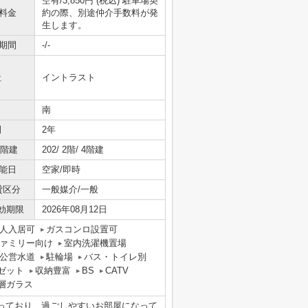
空有/3,850円 (税込) 駐車場契
料金
約の際、別途仲介手数料が発
生します。
期間
-/-
社
イントラスト
南
間
2年
/階建
202/ 2階/ 4階建
能日
空家/即時
貸区分
一般媒介/一般
効期限
2026年08月12日
人入居可
ガスコンロ設置可
ァミリー向け
室内洗濯機置場
公営水道
駐輪場
バス・トイレ別
ゼット
収納豊富
BS
CATV
層ガラス
揃っており、過ごしやすいお部屋になって