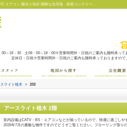
アースライト植木202｜複層ガラス 2駅利用可 エアコン 陽当り良好 閑静な住宅地 鉄筋コンクリート造 南向き 室内物干｜魚津市・黒部市の不動産は株式会社大城不動産にお任せ！
：00～18：30 土09：00～18：00※営業時間外・日祝のご案内も随時承
定休日：日祝※営業時間外・日祝のご案内も随時承っておりますので、
ースライト植木
>
202
アースライト植木 2階
室内設備はCATV・BS・エアコンなどが揃っているので、快適に過ごし
2026年7月の素敵な物件ですのでどうぞご覧ください。フローリング張り