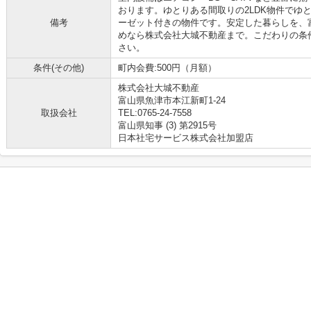
おります。ゆとりある間取りの2LDK物件でゆ
備考
ーゼット付きの物件です。安定した暮らしを、
めなら株式会社大城不動産まで。こだわりの条件を、
さい。
条件(その他)
町内会費:500円（月額）
株式会社大城不動産
富山県魚津市本江新町1-24
取扱会社
TEL:0765-24-7558
富山県知事 (3) 第2915号
日本社宅サービス株式会社加盟店