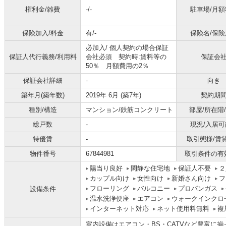
権利金/雑費
-/-
駐車場/月額
保険加入/料金
有/-
保険名/保険
必加入/
個人契約の場合保証
保証人代行義務/利用料
会社必須 契約時:賃料等の
保証会
50％ 月額費用の2％
保証会社詳細
-
向き
築年月(築年数)
2019年 6月 (築7年)
契約期
種別/構造
マンション/鉄筋コンクリート
部屋/所在階
総戸数
-
現況/入居可
特優賃
-
取引態様/賃
物件番号
67844981
取引条件の有
陽当り良好
閑静な住宅地
保証人不要
２
カップル向け
女性向け
新婚さん向け
フ
フローリング
バルコニー
プロパンガス
設備条件
温水洗浄便座
エアコン
ウォークインクロ
インターネット対応
ネット使用料無料
複
室内設備はエアコン・BS・CATVなど豊富に