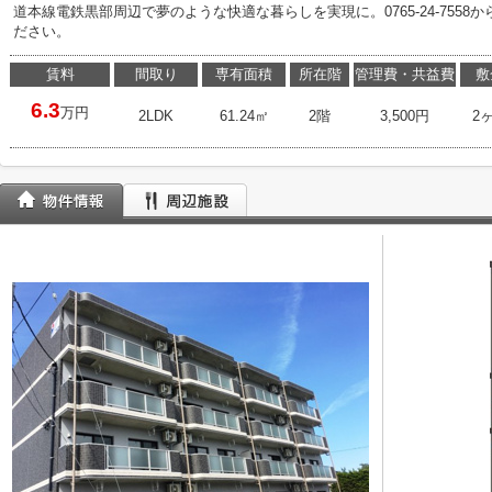
道本線電鉄黒部周辺で夢のような快適な暮らしを実現に。0765-24-755
ださい。
賃料
間取り
専有面積
所在階
管理費・共益費
敷
6.3
万円
2LDK
61.24㎡
2階
3,500円
2