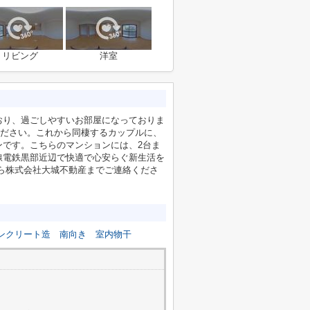
リビング
洋室
ており、過ごしやすいお部屋になっておりま
ください。これから同棲するカップルに、
ンです。こちらのマンションには、2台ま
線電鉄黒部近辺で快適で心安らぐ新生活を
-tv.jpから株式会社大城不動産までご連絡くださ
ンクリート造
南向き
室内物干
4