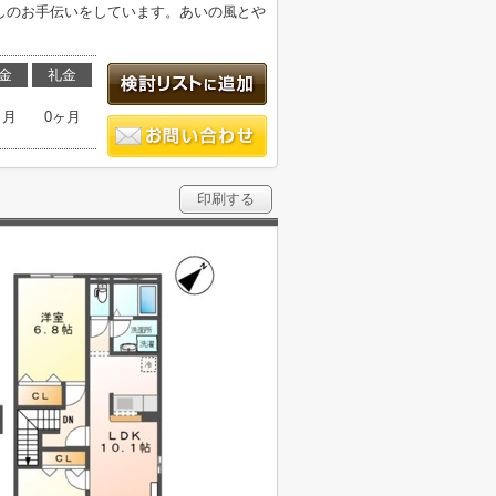
しのお手伝いをしています。あいの風とや
金
礼金
ヶ月
0ヶ月
印刷する