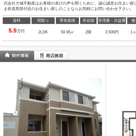
式会社大城不動産はお客様の喜びの声を聞くために、誠心誠意お住まい探
ま鉄道黒部付近のお住まい探しのことならお気軽にお問い合わせ下さい。
賃料
間取り
専有面積
所在階
管理費・共益費
敷
5.5
万円
2LDK
59.95㎡
2階
3,500円
1