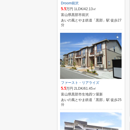
Droom前沢
5.5
万円 1LDK/42.13㎡
富山県黒部市前沢
あいの風とやま鉄道「黒部」駅 徒歩27
分
ファースト・リアライズ
5.5
万円 2LDK/61.45㎡
富山県黒部市生地四ツ屋新
あいの風とやま鉄道「黒部」駅 徒歩25
分