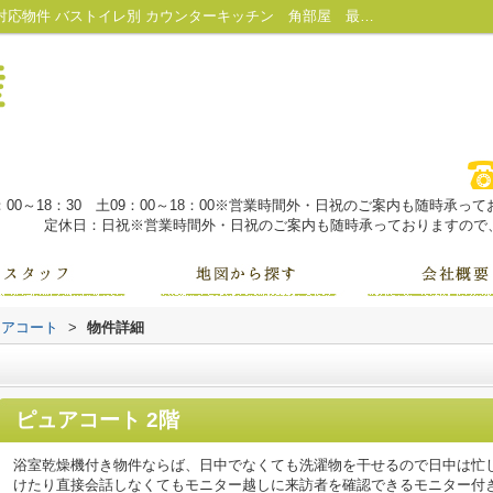
ピュアコート｜給湯 新婚さん向け IT重説 対応物件 バストイレ別 カウンターキッチン 角部屋 最上階 システムキッチン ガスコンロ ペット飼育相談可｜魚津市・黒部市の不動産は株式会社大城不動産にお任せ！
：00～18：30 土09：00～18：00※営業時間外・日祝のご案内も随時承
定休日：日祝※営業時間外・日祝のご案内も随時承っておりますので、
ュアコート
>
物件詳細
ピュアコート 2階
浴室乾燥機付き物件ならば、日中でなくても洗濯物を干せるので日中は忙
けたり直接会話しなくてもモニター越しに来訪者を確認できるモニター付