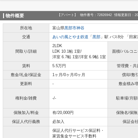
【アパート】
物件番号：72826942
情報更新日：20
物件概要
所在地
富山県
黒部市
神谷
交通
あいの風とやま鉄道
「
黒部
」駅 バス8分 「田家
2LDK
間取り/詳細
LDK 10.1帖 1室
/
面積/バルコ
洋室 6.7帖 1室
/
洋室 6.9帖 1室
賃料
5.5万円
管理費・共
敷金/礼金/保証金
1ヶ月/0ヶ月/0ヶ月
償却/敷
更新料
-
敷金積み
権利金/雑費
-/-
駐車場/月額
保険加入/料金
有/20,000円
保険名/保険
保証人代行義務
必加入
保証会
保証人代行サービス保証料・
家賃集金サービス手数料