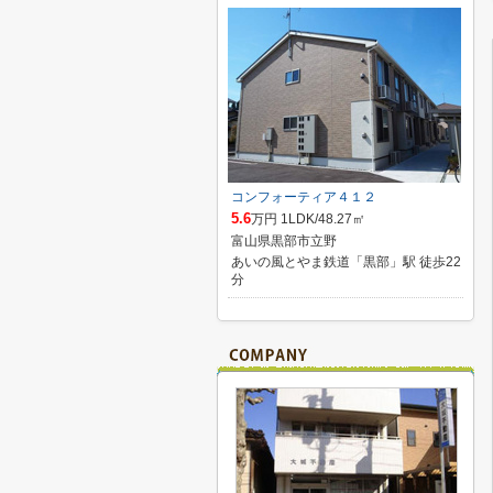
コンフォーティア４１２
5.6
万円 1LDK/48.27㎡
富山県黒部市立野
あいの風とやま鉄道「黒部」駅 徒歩22
分