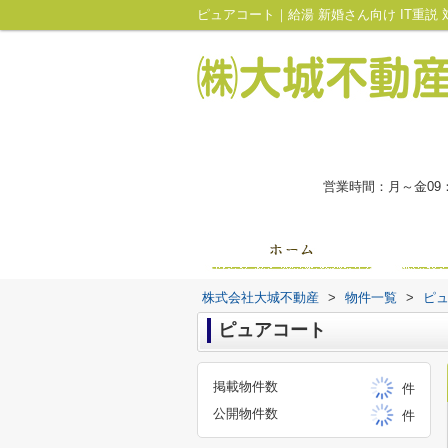
営業時間：月～金09
株式会社大城不動産
>
物件一覧
>
ピ
ピュアコート
掲載物件数
件
公開物件数
件