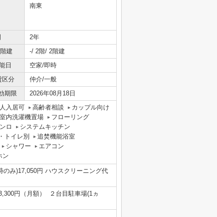
南東
間
2年
/階建
-/ 2階/ 2階建
能日
空家/即時
貸区分
仲介/一般
効期限
2026年08月18日
人入居可
高齢者相談
カップル向け
室内洗濯機置場
フローリング
ンロ
システムキッチン
・トイレ別
追焚機能浴室
シャワー
エアコン
ホン
入居時のみ)17,050円 ハウスクリーニング代
:3,300円（月額） ２台目駐車場(1ヵ