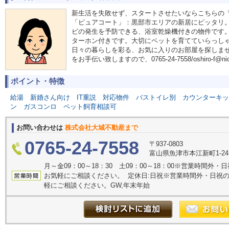
新生活を失敗せず、スタートさせたいならこちらの
「ピュアコート」：黒部市エリアの新居にピッタリ
ビの発生を予防できる、浴室乾燥機付きの物件です。
ターホン付きです。大切にペットを育てていらっし
日々の暮らしを彩る、お気に入りのお部屋を探しま
をお手伝い致しますので、0765-24-7558/oshiro-f@
ポイント・特徴
給湯
新婚さん向け
IT重説
対応物件
バストイレ別
カウンターキッ
ン
ガスコンロ
ペット飼育相談可
お問い合わせは
株式会社大城不動産まで
0765-24-7558
〒937-0803
富山県魚津市本江新町1-2
月～金09：00～18：30 土09：00～18：00※営業時間
お気軽にご相談ください。 定休日:日祝※営業時間外・日祝
軽にご相談ください。GW,年末年始