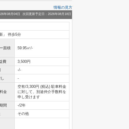
情報の見方
26年08月04日
次回更新予定日：2026年08月18日
新」 停歩5分
ニー面積
59.95㎡/-
益費
3,500円
引
-/-
増し
-
空有/3,300円 (税込) 駐車料金
料金
に対して、別途仲介手数料を
申し受けます
期間
-/2年
社
その他