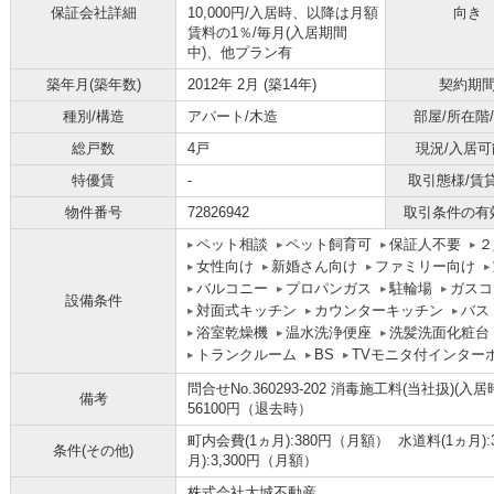
保証会社詳細
10,000円/入居時、以降は月額
向き
賃料の1％/毎月(入居期間
中)、他プラン有
築年月(築年数)
2012年 2月 (築14年)
契約期
種別/構造
アパート/木造
部屋/所在階
総戸数
4戸
現況/入居可
特優賃
-
取引態様/賃
物件番号
72826942
取引条件の有
ペット相談
ペット飼育可
保証人不要
２
女性向け
新婚さん向け
ファミリー向け
バルコニー
プロパンガス
駐輪場
ガスコ
設備条件
対面式キッチン
カウンターキッチン
バス
浴室乾燥機
温水洗浄便座
洗髪洗面化粧台
トランクルーム
BS
TVモニタ付インター
問合せNo.360293-202 消毒施工料(当社扱)(
備考
56100円（退去時）
町内会費(1ヵ月):380円（月額） 水道料(1ヵ月)
条件(その他)
月):3,300円（月額）
株式会社大城不動産