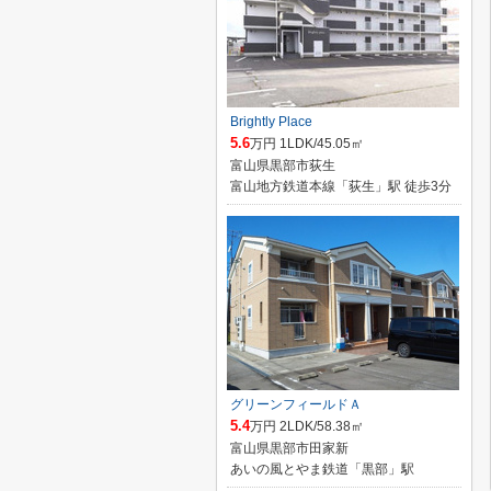
Brightly Place
5.6
万円 1LDK/45.05㎡
富山県黒部市荻生
富山地方鉄道本線「荻生」駅 徒歩3分
グリーンフィールドＡ
5.4
万円 2LDK/58.38㎡
富山県黒部市田家新
あいの風とやま鉄道「黒部」駅