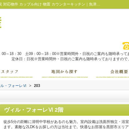
ヴィル・フォーレⅥ203｜複層ガラス IT重説 対応物件 カップル向け 物置 カウンターキッチン｜魚津市・黒部市の不動産は株式会社大城不動産にお任せ！
：00～18：30 土09：00～18：00※営業時間外・日祝のご案内も随時承
定休日：日祝※営業時間外・日祝のご案内も随時承っておりますので、
ィル・フォーレⅥ
>
203
ヴィル・フォーレⅥ 2階
徒歩5分の距離に清明中学校があるのも魅力。室内設備は洗面所独立・浴
ます。素敵な2LDKをお探しの方は当社まで。快適なお部屋を黒部市エリアでお求めなら