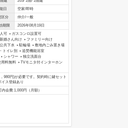
/階建
203/ 2階/ 2階建
能日
空家/即時
貸区分
仲介/一般
効期限
2026年08月19日
人可
ガスコンロ設置可
新婚さん向け
ファミリー向け
公共下水
駐輪場
敷地内ごみ置き場
・トイレ別
追焚機能浴室
シャワー
独立洗面台
使用料無料
TVモニタ付インターホン
込1，980円)が必要です。契約時に鍵セット
ンボイス登録あり
町内会費:1,000円（月額）