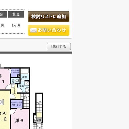
金
礼金
ヶ月
1ヶ月
印刷する