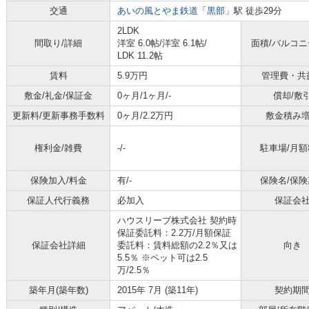
交通
あいの風とやま鉄道
「
黒部
」駅 徒歩29分
2LDK
間取り/詳細
洋室 6.0帖
/
洋室 6.1帖
/
面積/バルコ
LDK 11.2帖
賃料
5.9万円
管理費・共
敷金/礼金/保証金
0ヶ月/1ヶ月/-
償却/敷
更新料/更新事務手数料
0ヶ月/2.2万円
敷金積み
権利金/雑費
-/-
駐車場/月額
保険加入/料金
有/-
保険名/保険
保証人代行義務
必加入
保証会
ハウスリーブ株式会社 契約時
保証委託料：2.2万/月額保証
保証会社詳細
委託料：賃料総額の2.2％又は
向き
5.5％ ※ペット可は2.5
万/2.5％
築年月(築年数)
2015年 7月 (築11年)
契約期