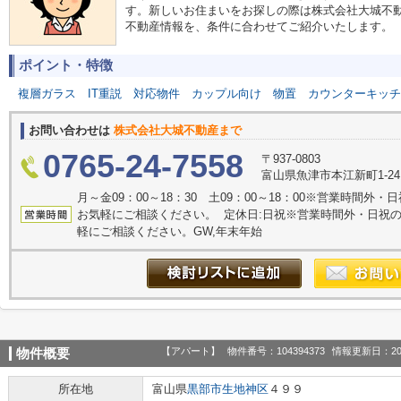
す。新しいお住まいをお探しの際は株式会社大城不
不動産情報を、条件に合わせてご紹介いたします。
ポイント・特徴
複層ガラス
IT重説
対応物件
カップル向け
物置
カウンターキッチ
お問い合わせは
株式会社大城不動産まで
0765-24-7558
〒937-0803
富山県魚津市本江新町1-2
月～金09：00～18：30 土09：00～18：00※営業時間
お気軽にご相談ください。 定休日:日祝※営業時間外・日祝
軽にご相談ください。GW,年末年始
【アパート】
物件番号：104394373
情報更新日：20
物件概要
所在地
富山県
黒部市
生地神区
４９９