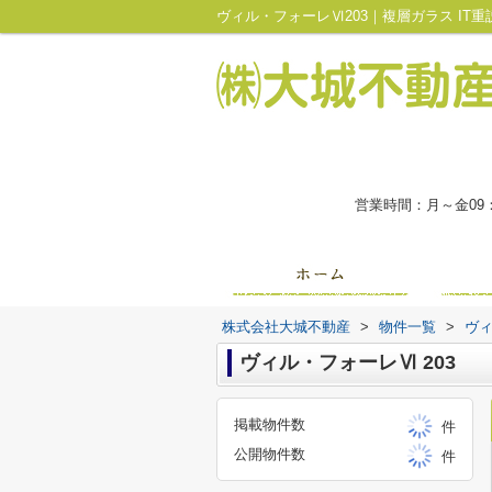
営業時間：月～金09
株式会社大城不動産
>
物件一覧
>
ヴ
ヴィル・フォーレⅥ 203
掲載物件数
件
公開物件数
件