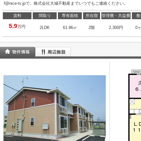
f@nice-tv.jpで。株式会社大城不動産までいつでもご連絡ください。
賃料
間取り
専有面積
所在階
管理費・共益費
敷
5.9
万円
2LDK
61.96㎡
2階
2,300円
0