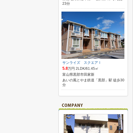
23分
サンライズ スクエアⅠ
5.8
万円 2LDK/61.45㎡
富山県黒部市田家新
あいの風とやま鉄道「黒部」駅 徒歩30
分