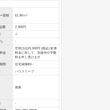
ニー面積
61.96㎡/-
益費
2,300円
引
-/-
増し
-
空有(1台)/5,500円 (税込) 駐車
料金
料金に対して、別途仲介手数
料を申し受けます
期間
住宅保険料/-
社
ハウスリーブ
南東
間
-