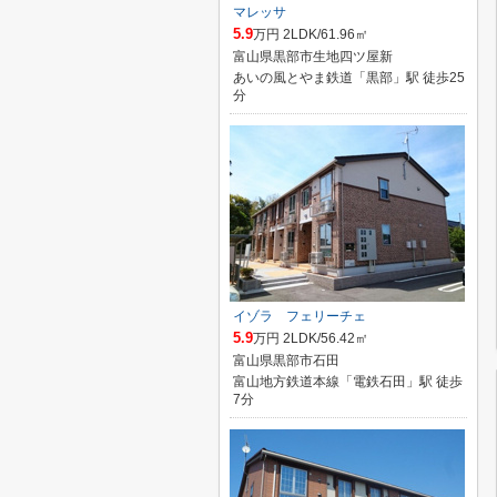
マレッサ
5.9
万円 2LDK/61.96㎡
富山県黒部市生地四ツ屋新
あいの風とやま鉄道「黒部」駅 徒歩25
分
イゾラ フェリーチェ
5.9
万円 2LDK/56.42㎡
富山県黒部市石田
富山地方鉄道本線「電鉄石田」駅 徒歩
7分