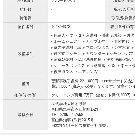
種別/構造
アパート/木造
部屋/所在階
総戸数
-
現況/入居可
特優賃
-
取引態様/賃
物件番号
104394373
取引条件の有
保証人不要
２人入居可
高齢者相談
外国
ルームシェア可
カップル向け
女性向け
室内洗濯機置場
プロパンガス
公営水道
対面式キッチン
カウンターキッチン
バス
設備条件
浴室乾燥機
温水洗浄便座
洗髪洗面化粧台
シューズボックス
収納豊富
BS
ネット
複層ガラス
エアコン2台
更新事務手数料 22，000円 ruumサポート(税
備考
費3，300円(税込)が必要となります。貸主イ
条件(その他)
クリーニング費用:7万円 鍵セット費:3,300円 
株式会社大城不動産
富山県魚津市本江新町1-24
取扱会社
TEL:0765-24-7558
富山県知事 (3) 第2915号
日本社宅サービス株式会社加盟店